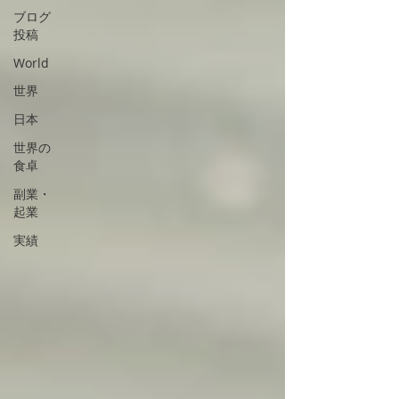
ブログ
投稿
World
世界
日本
世界の
食卓
副業・
起業
実績