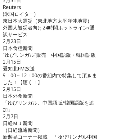
3月31日
Reuters
(米国ロイター)
東日本大震災（東北地方太平洋沖地震）
外国人被災者向け24時間ホットライン/通
訳サービス
2月23日
日本食糧新聞
”ゆびリンガル”販売 中国語版・韓国語版
2月15日
愛知北FM放送
9：00～12：00の番組内で特集して頂きま
した！【聴く！】
2月15日
日本外食新聞
「ゆびリンガル、中国語版/韓国語版を追
加」
2月7日
日経ＭＪ新聞
（日経流通新聞）
新製品コーナー掲載 「ゆびリンガル中国