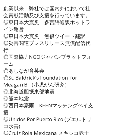
創業以来、弊社では国内外において社
会貢献活動及び支援を行っています。
◎東日本大震災 多言語通訳ホットラ
イン運営
◎東日本大震災 無償ツイート翻訳
◎災害関連プレスリリース無償配信代
行
​◎国際協力NGOジャパンプラットフォ
ーム
​◎あしなが育英会
◎St. Baldrick's Foundation for
Meagan B.（小児がん研究）
◎北海道胆振東部地震​
◎熊本地震
◎西日本豪雨 KEENマッチングペイ支
援
◎Unidos Por Puerto Rico (プエルトリ
コ水害)
◎Cruiz Roja Mexicana メキシコ赤十