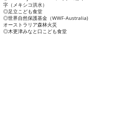
字（メキシコ洪水）
◎足立こども食堂​
◎世界自然保護基金（WWF-Australia)
オーストラリア森林火災
◎木更津みなと口こども食堂
◎木更津波岡こども食堂
​◎
アシーマにほんごクラブ
​◎
Beautiful Minds Japan
など