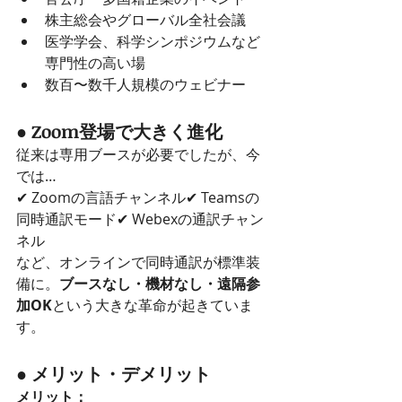
株主総会やグローバル全社会議
医学学会、科学シンポジウムなど
専門性の高い場
数百〜数千人規模のウェビナー
● Zoom登場で大きく進化
従来は専用ブースが必要でしたが、今
では…
✔ Zoomの言語チャンネル✔ Teamsの
同時通訳モード✔ Webexの通訳チャン
ネル
など、オンラインで同時通訳が標準装
備に。
ブースなし・機材なし・遠隔参
加OK
という大きな革命が起きていま
す。
● メリット・デメリット
メリット：