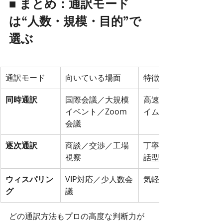
■ まとめ：通訳モード
は“人数・規模・目的”で
選ぶ
通訳モード
向いている場面
特徴
同時通訳
国際会議／大規模
高速・リアルタ
イベント／Zoom
イム
会議
逐次通訳
商談／交渉／工場
丁寧・確実・対
視察
話型
ウィスパリン
VIP対応／少人数会
気軽・機材不要
グ
議
どの通訳方法もプロの高度な判断力が