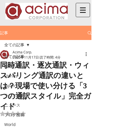
記事
全ての記事
Acima Corp.
全ての記事
2025年11月17日
読了時間: 4分
同時通訳・逐次通訳・ウィ
お知らせ
スパリング通訳の違いと
Stories
は？現場で使い分ける「3
Japan
つの通訳スタイル」完全ガ
ラジオ出演
イド
ニュース
5つ星のうちNaNと評価されています。
ブログ投稿
World