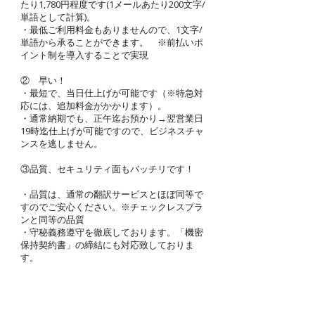
たり1,780円程度です(1メールあたり200文字/
単語として計算)。
・最低ご利用料金もありませんので、1文字/
単語から承ることができます。 ※前払いポ
イント制を導入することで実現
② 早い！
・最短で、当日仕上げが可能です（※特急対
応には、追加料金がかかります）。
・通常納期でも、正午迄お預かり→翌営業日
19時迄仕上げが可能ですので、ビジネスチャ
ンスを逃しません。
③品質、セキュリティ面もバッチリです！
・品質は、通常の翻訳サービスとほぼ同等で
すのでご安心ください。※チェックレスプラ
ンと同等の品質
・守秘義務遵守を徹底しております。「機密
保持契約書」の締結にも対応致しておりま
す。