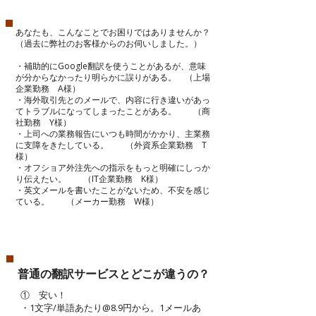
あなたも、こんなことでお困りではありませんか？
（過去に弊社のお客様からのお伺いしました。）
・補助的にGoogle翻訳を使うことがあるが、意味
が分からなかったり明らかに誤りがある。 （上場
企業勤務 A様）
・海外取引先とのメールで、内容に行き違いがあっ
てトラブルになってしまったことがある。 （商
社勤務 Y様）
・上司への業務報告にいつも時間がかかり、主業務
に支障をきたしている。 （外資系企業勤務 T
様）
・オフショア外注先への指示をもっと明確にしっか
り伝えたい。 （IT企業勤務 K様）
・英文メールを書いたことがないため、不安を感じ
ている。 （メーカー勤務 W様）
普通の翻訳サービスとどこが違うの？​
① 安い！
・1文字/単語あたり@8.9円から。1メールあ