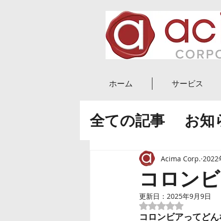
ホーム
サービス
全ての記事
お知
ニュース
ブロ
Acima Corp.
202
コロンビ
副業・起業
実
更新日：
2025年9月9日
5つ星のうちNaN
コロンビアってどん