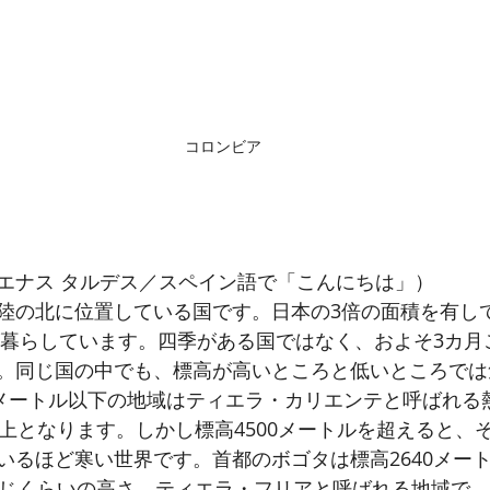
コロンビア
es.（ブエナス タルデス／スペイン語で「こんにちは」）
陸の北に位置している国です。日本の3倍の面積を有し
々が暮らしています。四季がある国ではなく、およそ3カ
。同じ国の中でも、標高が高いところと低いところでは
0メートル以下の地域はティエラ・カリエンテと呼ばれる
以上となります。しかし標高4500メートルを超えると、
いるほど寒い世界です。首都のボゴタは標高2640メー
同じくらいの高さ。ティエラ・フリアと呼ばれる地域で