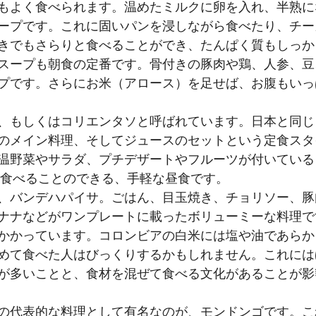
もよく食べられます。温めたミルクに卵を入れ、半熟に
ープです。これに固いパンを浸しながら食べたり、チー
きでもさらりと食べることができ、たんぱく質もしっか
スープも朝食の定番です。骨付きの豚肉や鶏、人参、豆
プです。さらにお米（アロース）を足せば、お腹もいっ
、もしくはコリエンタソと呼ばれています。日本と同じ
のメイン料理、そしてジュースのセットという定食スタ
温野菜やサラダ、プチデザートやフルーツが付いている
度で食べることのできる、手軽な昼食です。
、バンデハパイサ。ごはん、目玉焼き、チョリソー、豚
ナナなどがワンプレートに載ったボリューミーな料理で
かかっています。コロンビアの白米には塩や油であらか
めて食べた人はびっくりするかもしれません。これには
が多いことと、食材を混ぜて食べる文化があることが影
の代表的な料理として有名なのが、モンドンゴです。こ