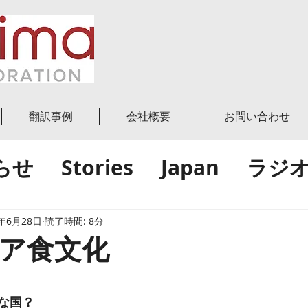
翻訳事例
会社概要
お問い合わせ
らせ
Stories
Japan
ラジ
グ投稿
World
世界
日本
2年6月28日
読了時間: 8分
ア食文化
績
と評価されています。
な国？