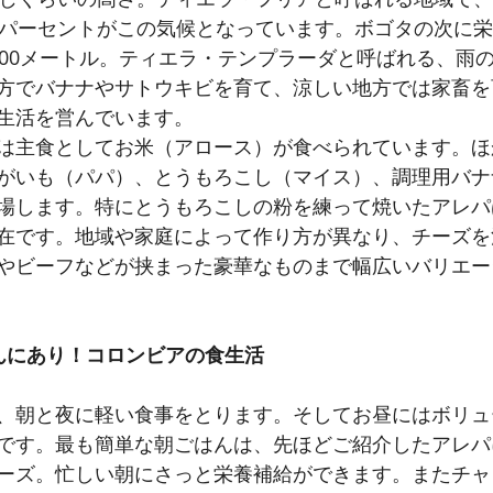
5パーセントがこの気候となっています。ボゴタの次に
500メートル。ティエラ・テンプラーダと呼ばれる、雨
方でバナナやサトウキビを育て、涼しい地方では家畜を
生活を営んでいます。
は主食としてお米（アロース）が食べられています。ほ
がいも（パパ）、とうもろこし（マイス）、調理用バナ
場します。特にとうもろこしの粉を練って焼いたアレパ
在です。地域や家庭によって作り方が異なり、チーズを
やビーフなどが挟まった豪華なものまで幅広いバリエー
んにあり！コロンビアの食生活
、朝と夜に軽い食事をとります。そしてお昼にはボリュ
です。最も簡単な朝ごはんは、先ほどご紹介したアレパ
ーズ。忙しい朝にさっと栄養補給ができます。またチャ