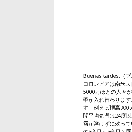
Buenas tard
コロンビアは南米大
5000万ほどの人
季が入れ替わります
す。例えば標高90
間平均気温は24度
雪が溶けずに残って
の5合目～6合目と