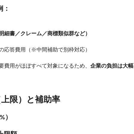
例：
明細書／クレーム／商標類似群など）
の応答費用（※中間補助で別枠対応）
要費用がほぼすべて対象になるため、
企業の負担は大幅
額（上限）と補助率
0%）
上限額