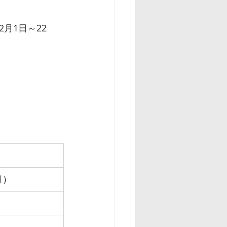
月1日～22
月）
）
）