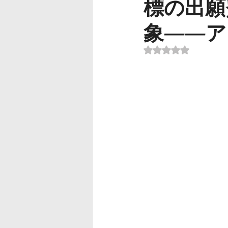
標の出願
象——ア
5つ星のうちNaN