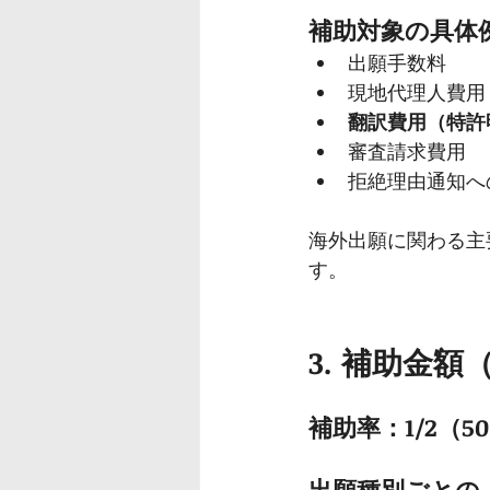
補助対象の具体
出願手数料
現地代理人費用
翻訳費用（特許
審査請求費用
拒絶理由通知へ
海外出願に関わる主
す。
3. 補助金
補助率：1/2（5
出願種別ごとの