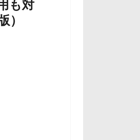
用も対
版）