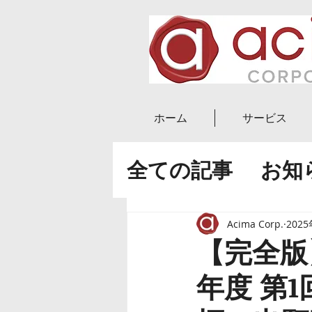
ホーム
サービス
全ての記事
お知
ニュース
ブロ
Acima Corp.
202
【完全版
副業・起業
実
年度 第