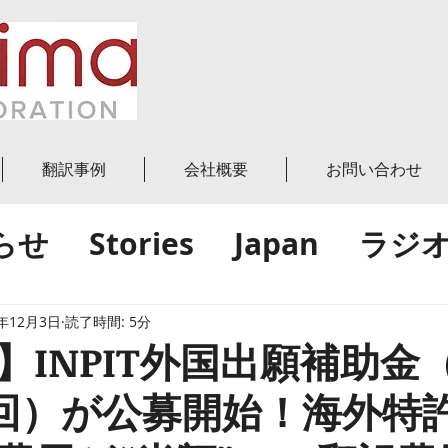
翻訳事例
会社概要
お問い合わせ
らせ
Stories
Japan
ラジ
グ投稿
World
世界
日本
5年12月3日
読了時間: 5分
】INPIT外国出願補助金
績
1回）が公募開始！海外特