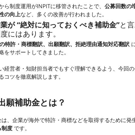
ら制度運用がINPITに移管されたことで、
公募回数の
性の向上
など、多くの改善が行われました。
業が “絶対に知っておくべき補助金”
と言
制度にはあります。
語の特許・商標翻訳、出願翻訳、拒絶理由通知対応翻訳
 
略をサポートしてきました。
い経営者・知財担当者でもすぐ理解できるよう、今回の
るコツを徹底解説します。
T外国出願補助金とは？
補助金は、企業が海外で特許・商標などを取得するために発
る制度
 です。