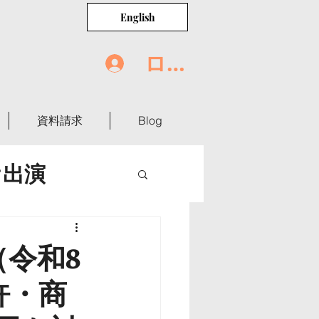
English
ログイン
資料請求
Blog
オ出演
世界の食卓
（令和8
許・商