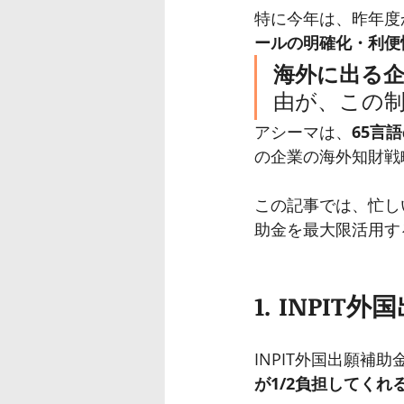
特に今年は、昨年度か
ールの明確化・利便
海外に出る企
由が、この
アシーマは、
65言
の企業の海外知財戦
この記事では、忙し
助金を最大限活用す
1. INPI
INPIT外国出願
が1/2負担してくれ