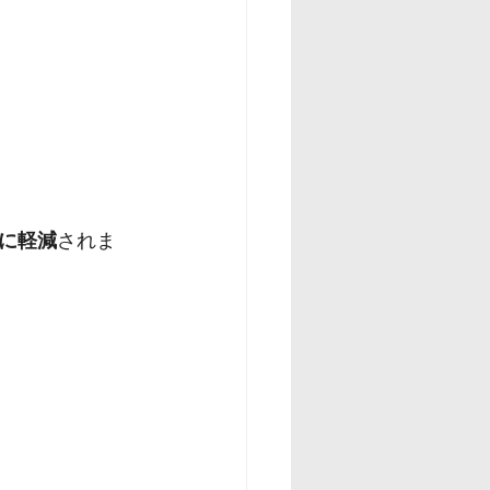
に軽減
されま