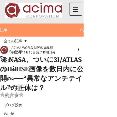
記事
全ての記事
ACIMA WORLD NEWS 編集部
全ての記事
2025年11月15日
読了時間: 3分
🚀 NASA、ついに3I/ATLAS
お知らせ
のHiRISE画像を数日内に公
Stories
開へ──“異常なアンチテイ
Japan
ル”の正体は？
ラジオ出演
5つ星のうちNaNと評価されています。
ニュース
ブログ投稿
World