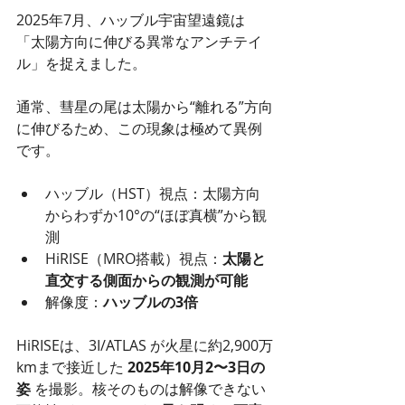
2025年7月、ハッブル宇宙望遠鏡は
「太陽方向に伸びる異常なアンチテイ
ル」を捉えました。
通常、彗星の尾は太陽から“離れる”方向
に伸びるため、この現象は極めて異例
です。
ハッブル（HST）視点：太陽方向
からわずか10°の“ほぼ真横”から観
測
HiRISE（MRO搭載）視点：
太陽と
直交する側面からの観測が可能
解像度：
ハッブルの3倍
HiRISEは、3I/ATLAS が火星に約2,900万
kmまで接近した 
2025年10月2〜3日の
姿
 を撮影。核そのものは解像できない