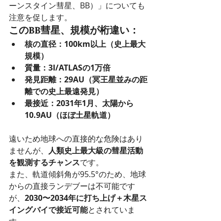
ーンスタイン彗星、BB）」についても
注意を促します。
このBB彗星、規模が桁違い：
核の直径：100km以上（史上最大
規模）
質量：3I/ATLASの1万倍
発見距離：29AU（冥王星並みの距
離での史上最遠発見）
最接近：2031年1月、太陽から
10.9AU（ほぼ土星軌道）
遠いため地球への直接的な危険はあり
ませんが、
人類史上最大級の彗星活動
を観測するチャンス
です。
また、軌道傾斜角が95.5°のため、地球
からの直接ランデブーは不可能です
が、
2030〜2034年に打ち上げ＋木星ス
イングバイで接近可能
とされていま