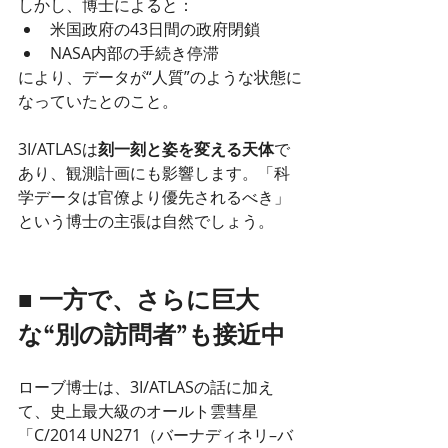
しかし、博士によると：
米国政府の43日間の政府閉鎖
NASA内部の手続き停滞
により、データが“人質”のような状態に
なっていたとのこと。
3I/ATLASは
刻一刻と姿を変える天体
で
あり、観測計画にも影響します。「科
学データは官僚より優先されるべき」
という博士の主張は自然でしょう。
■ 一方で、さらに巨大
な“別の訪問者”も接近中
ローブ博士は、3I/ATLASの話に加え
て、史上最大級のオールト雲彗星
「C/2014 UN271（バーナディネリ–バ