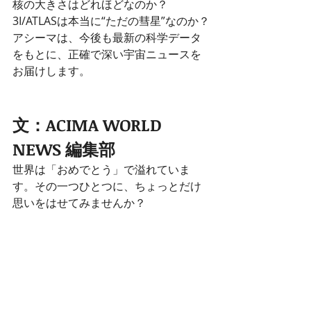
核の大きさはどれほどなのか？
3I/ATLASは本当に“ただの彗星”なのか？
アシーマは、今後も最新の科学データ
をもとに、正確で深い宇宙ニュースを
お届けします。
文：ACIMA WORLD 
NEWS 編集部
世界は「おめでとう」で溢れていま
す。その一つひとつに、ちょっとだけ
思いをはせてみませんか？
●株式会社アシーマより
科学的探究の精神は、国境や言語を越
えて共有されるべきものです。
株式会社アシーマ（Acima 
Corporation）は、世界の最前線で生