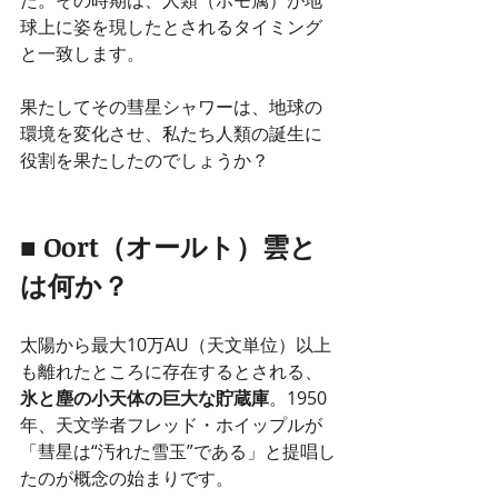
た。その時期は、人類（ホモ属）が地
球上に姿を現したとされるタイミング
と一致します。
果たしてその彗星シャワーは、地球の
環境を変化させ、私たち人類の誕生に
役割を果たしたのでしょうか？
■ Oort（オールト）雲と
は何か？
太陽から最大10万AU（天文単位）以上
も離れたところに存在するとされる、
氷と塵の小天体の巨大な貯蔵庫
。1950
年、天文学者フレッド・ホイップルが
「彗星は“汚れた雪玉”である」と提唱し
たのが概念の始まりです。