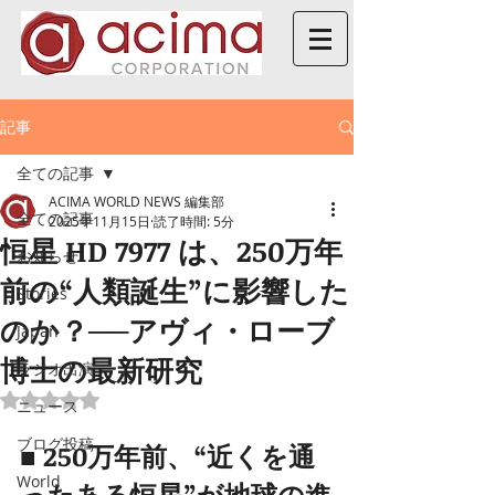
記事
全ての記事
ACIMA WORLD NEWS 編集部
全ての記事
2025年11月15日
読了時間: 5分
恒星 HD 7977 は、250万年
お知らせ
前の“人類誕生”に影響した
Stories
のか？──アヴィ・ローブ
Japan
博士の最新研究
ラジオ出演
5つ星のうちNaNと評価されています。
ニュース
ブログ投稿
■ 250万年前、“近くを通
World
ったある恒星”が地球の進