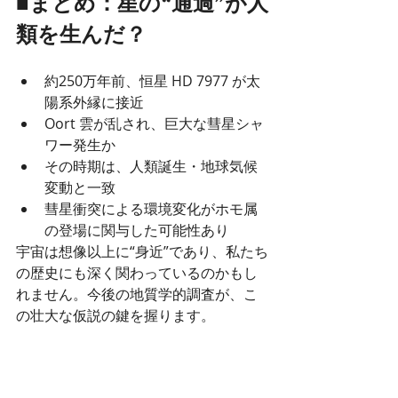
■まとめ：星の“通過”が人
類を生んだ？
約250万年前、恒星 HD 7977 が太
陽系外縁に接近
Oort 雲が乱され、巨大な彗星シャ
ワー発生か
その時期は、人類誕生・地球気候
変動と一致
彗星衝突による環境変化がホモ属
の登場に関与した可能性あり
宇宙は想像以上に“身近”であり、私たち
の歴史にも深く関わっているのかもし
れません。今後の地質学的調査が、こ
の壮大な仮説の鍵を握ります。