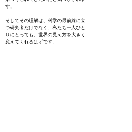
す。
そしてその理解は、科学の最前線に立
つ研究者だけでなく、私たち一人ひと
りにとっても、世界の見え方を大きく
変えてくれるはずです。
次にどんな天体が太陽系を訪れ、どん
な発見が私たちを驚かせるのか──。
未知が開かれていく過程を、これから
もアシーマは丁寧に追いかけ、正確で
読みやすい情報としてお届けしていき
ます。
宇宙の物語は、まだ始まったばかりで
す。