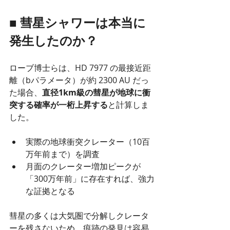
■ 彗星シャワーは本当に
発生したのか？
ローブ博士らは、HD 7977 の最接近距
離（bパラメータ）が約 2300 AU だっ
た場合、
直径1km級の彗星が地球に衝
突する確率が一桁上昇する
と計算しま
した。
実際の地球衝突クレーター（10百
万年前まで）を調査
月面のクレーター増加ピークが
「300万年前」に存在すれば、強力
な証拠となる
彗星の多くは大気圏で分解しクレータ
ーを残さないため、痕跡の発見は容易