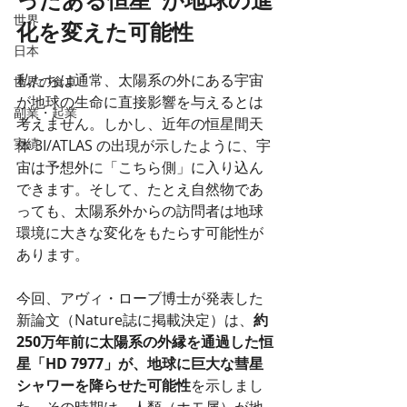
世界
化を変えた可能性
日本
私たちは通常、太陽系の外にある宇宙
世界の食卓
が地球の生命に直接影響を与えるとは
副業・起業
考えません。しかし、近年の恒星間天
実績
体 3I/ATLAS の出現が示したように、宇
宙は予想外に「こちら側」に入り込ん
できます。そして、たとえ自然物であ
っても、太陽系外からの訪問者は地球
環境に大きな変化をもたらす可能性が
あります。
今回、アヴィ・ローブ博士が発表した
新論文（Nature誌に掲載決定）は、
約
250万年前に太陽系の外縁を通過した恒
星「HD 7977」が、地球に巨大な彗星
シャワーを降らせた可能性
を示しまし