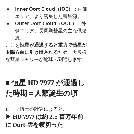
Inner Oort Cloud（IOC）
：内側
エリア、より密集した彗星源。
Outer Oort Cloud（OOC）
：外
側エリア、長周期彗星の主な供給
源。
ここを
恒星が通過すると重力で彗星が
太陽方向に引き出される
ため、大規模
な彗星シャワーが地球へ到達します。
■ 恒星 HD 7977 が通過し
た時期＝人類誕生の頃
ローブ博士の計算によると、
▶ HD 7977 は約 2.5 百万年前
に Oort 雲を横切った