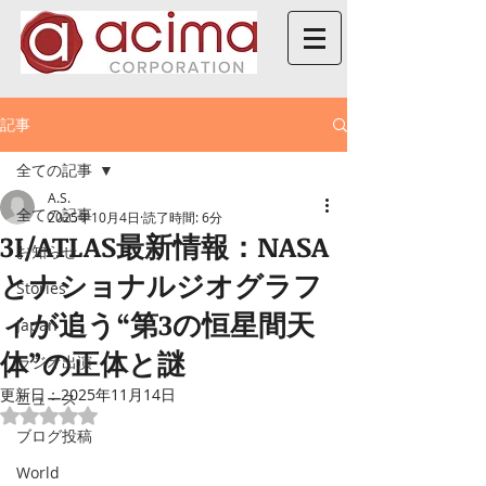
記事
全ての記事
A.S.
全ての記事
2025年10月4日
読了時間: 6分
3I/ATLAS最新情報：NASA
お知らせ
とナショナルジオグラフ
Stories
ィが追う“第3の恒星間天
Japan
体”の正体と謎
ラジオ出演
更新日：
2025年11月14日
ニュース
5つ星のうちNaNと評価されています。
ブログ投稿
World