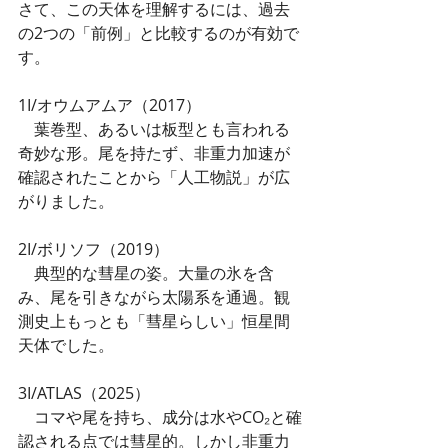
さて、この天体を理解するには、過去
の2つの「前例」と比較するのが有効で
す。
1I/オウムアムア（2017）
　葉巻型、あるいは板型とも言われる
奇妙な形。尾を持たず、非重力加速が
確認されたことから「人工物説」が広
がりました。
2I/ボリソフ（2019）
　典型的な彗星の姿。大量の氷を含
み、尾を引きながら太陽系を通過。観
測史上もっとも「彗星らしい」恒星間
天体でした。
3I/ATLAS（2025）
　コマや尾を持ち、成分は水やCO₂と確
認される点では彗星的。しかし非重力