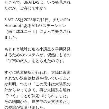
ところで、3I/ATLASは、いつ発見され
たのか、ご存じですか？
3I/ATLASは2025年7月1日、チリのRío 
HurtadoにあるATLASステーション
（南半球ユニット）によって発見され
ました。
もともと地球に迫る小惑星を早期発見
するためのシステムが、偶然にもその
「宇宙の旅人」をとらえたのです。
すぐに軌道解析が行われ、太陽に束縛
されない双曲線軌道を描いていること
が判明。つまり「この天体は太陽系の
外からやってきて、再び太陽系を離れ
ていく」ことが決定づけられました。
その瞬間から、世界中の天文学者たち
の視線が集まりました。