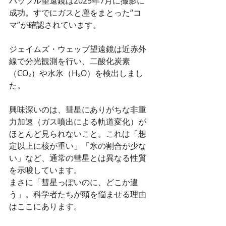
ハッブル望遠鏡は2025年7月に撮影に
成功。すでにガスと塵をまとった“コ
マ”が確認されています。
ジェイムズ・ウェッブ望遠鏡は近赤外
線で分光観測を行い、二酸化炭素
（CO₂）や水氷（H₂O）を検出しまし
た。
興味深いのは、彗星にありがちな非重
力加速（ガス噴出による軌道変化）が
ほとんど見られないこと。これは「想
定以上に核が重い」「氷の割合が少な
い」など、通常の彗星とは異なる性質
を示唆しています。
まさに「彗星っぽいのに、どこか違
う」。科学者たちが頭を悩ませる理由
はここにあります。