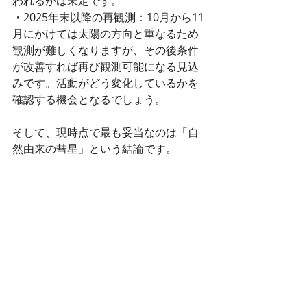
われるかは未定です。
・2025年末以降の再観測：10月から11
月にかけては太陽の方向と重なるため
観測が難しくなりますが、その後条件
が改善すれば再び観測可能になる見込
みです。活動がどう変化しているかを
確認する機会となるでしょう。
そして、現時点で最も妥当なのは「自
然由来の彗星」という結論です。
しかし、非典型的な挙動や観測データ
の不一致は、さらなる謎を呼び起こし
ます。
3I/ATLASが何者（物？）であれ、それ
は私たちに「宇宙はまだ理解しきれて
いない」という事実を思い出させてく
れます。