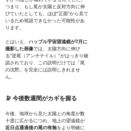
つまり、もし尾が太陽と反対方向に伸
びていたとしても、ほぼ“正面”から見て
いるため視認できなかった可能性があ
ります。
とはいえ、
ハッブル宇宙望遠鏡が7月に
撮影した画像
では、太陽方向に伸び
る“逆尾（アンチテイル）”がはっきり確
認されており、この説明だけでは「尾
の沈黙」を完全には説明しきれませ
ん。
🔭 今後数週間がカギを握る
今後、地球から見た太陽との角度が数
十度に広がるにつれ、地上の望遠鏡が
近日点通過後の尾の有無
をより明確に