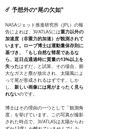
☄️ 予想外の“尾の欠如”
NASAジェット推進研究所（JPL）の報
告によれば、3I/ATLASには
重力以外の
加速度（非重力的加速）が観測されて
います。ローブ博士は運動量保存則に
基づき、「もし自然な彗星であるな
ら、近日点通過時に質量の13%以上を
失った
はずだ」と試算。その場合、膨
大なガスと塵が放出され、太陽風によ
って尾が形成されるはずです。しか
し、
新しい画像には尾がまったく見ら
れない
のです。
博士はその理由の一つとして「観測角
度」を挙げています。この写真が撮影
された時点で、3I/ATLASは太陽からわ
ずか13度しか離れていませんでした。