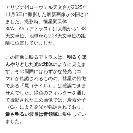
アリゾナ州ローウェル天文台が2025年
11月5日に撮影した最新画像が公開され
ました。撮影時、恒星間天体
3I/ATLAS（アトラス）は太陽から1.38
天文単位、地球から2.23天文単位の距
離に位置していました。
この画像に映るアトラスは、
明るくぼ
んやりとした光の球体
のように見えま
す。その周囲にはわずかな発光（コ
マ）が確認されるものの、彗星の特徴
である「尾（テイル）」は確認できま
せんでした。緑色のフィルターを通し
て撮影されたこの画像では、炭素分子
（C₂）による発光が強調されており、
最も明るい波長は青領域
に集中してい
ました。