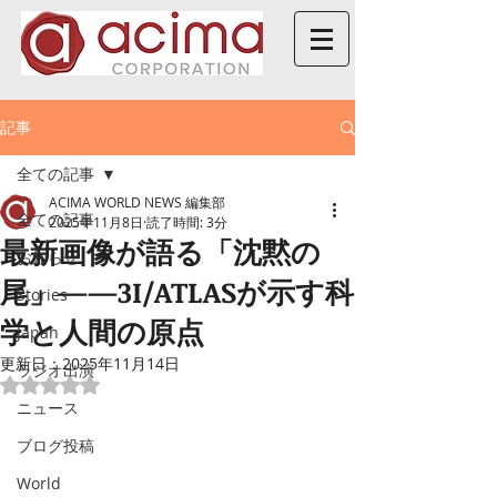
記事
全ての記事
ACIMA WORLD NEWS 編集部
全ての記事
2025年11月8日
読了時間: 3分
最新画像が語る「沈黙の
お知らせ
尾」——3I/ATLASが示す科
Stories
学と人間の原点
Japan
更新日：
2025年11月14日
ラジオ出演
5つ星のうちNaNと評価されています。
ニュース
ブログ投稿
World