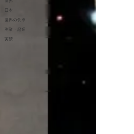
世界
日本
世界の食卓
副業・起業
実績