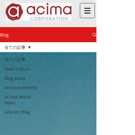
Blog
全ての記事
全ての記事
Food Culture
Blog posts
Announcements
ACIMA World
News
Amica's Blog