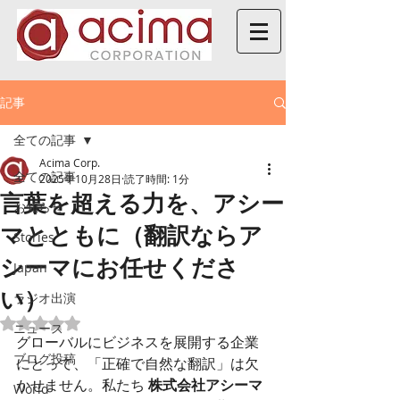
記事
全ての記事
Acima Corp.
全ての記事
2025年10月28日
読了時間: 1分
言葉を超える力を、アシー
お知らせ
マとともに（翻訳ならア
Stories
シーマにお任せくださ
Japan
い）
ラジオ出演
5つ星のうちNaNと評価されています。
ニュース
グローバルにビジネスを展開する企業
ブログ投稿
にとって、「正確で自然な翻訳」は欠
かせません。私たち 
株式会社アシーマ
World