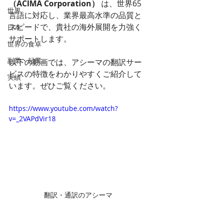
（ACIMA Corporation）
 は、世界65
世界
言語に対応し、業界最高水準の品質と
スピードで、貴社の海外展開を力強く
日本
サポートします。
世界の食卓
副業・起業
以下の動画では、アシーマの翻訳サー
ビスの特徴をわかりやすくご紹介して
実績
います。ぜひご覧ください。
https://www.youtube.com/watch?
v=_2VAPdVir18
翻訳・通訳のアシーマ