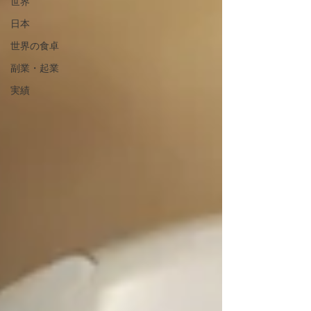
世界
日本
世界の食卓
副業・起業
実績