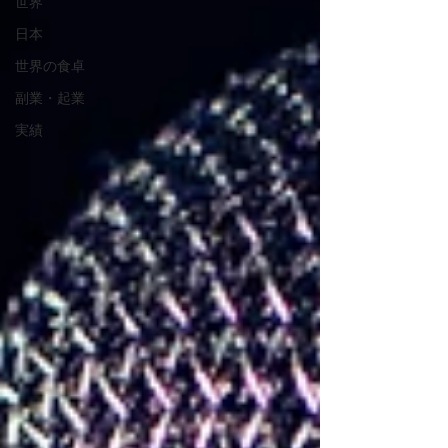
世界
日本
世界の食卓
副業・起業
実績