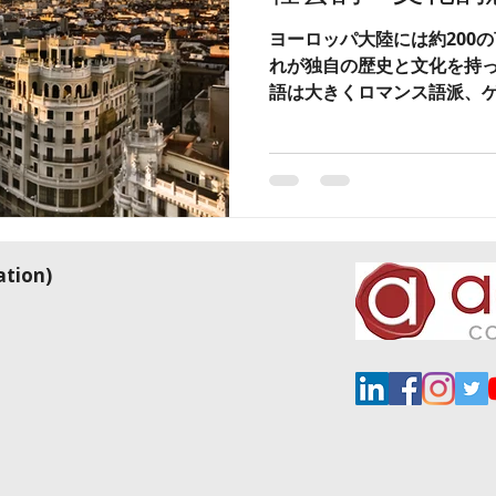
ヨーロッパ大陸には約200
れが独自の歴史と文化を持
語は大きくロマンス語派、
バルト語派、そしてフィン
が、これらはさらに多くの
す。
tion)