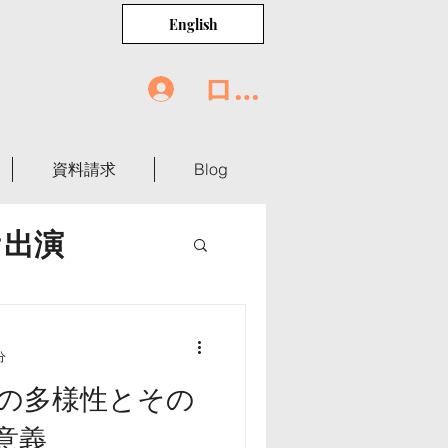
English
ログイン
資料請求
Blog
オ出演
世界の食卓
分
の多様性とその
意義