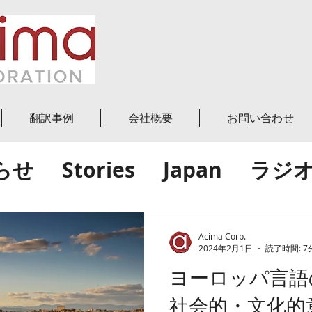
翻訳事例
会社概要
お問い合わせ
らせ
Stories
Japan
ラジ
グ投稿
World
世界
日本
Acima Corp.
2024年2月1日
読了時間: 7
ヨーロッパ言語
績
社会的・文化的