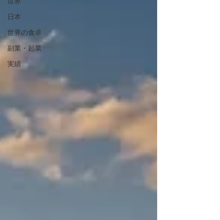
世界
日本
世界の食卓
副業・起業
実績