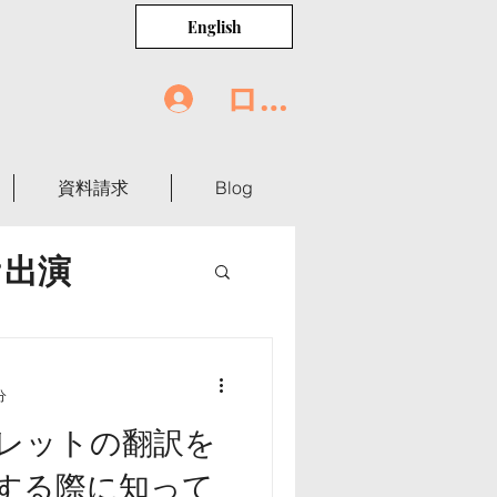
English
ログイン
資料請求
Blog
オ出演
世界の食卓
分
レットの翻訳を
する際に知って