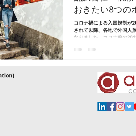
おきたい8つの
コロナ禍による入国規制が20
されて以降、各地で外国人
なりました。コロナ前の2019
（出典：日本政府観光局（J
から、今後、インバウンド
す。...
tion)