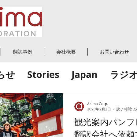
翻訳事例
会社概要
お問い合わせ
らせ
Stories
Japan
ラジ
グ投稿
World
世界
日本
Acima Corp.
2023年2月2日
読了時間: 2
観光案内パンフ
績
翻訳会社へ依頼