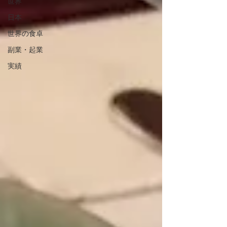
世界
日本
世界の食卓
副業・起業
実績