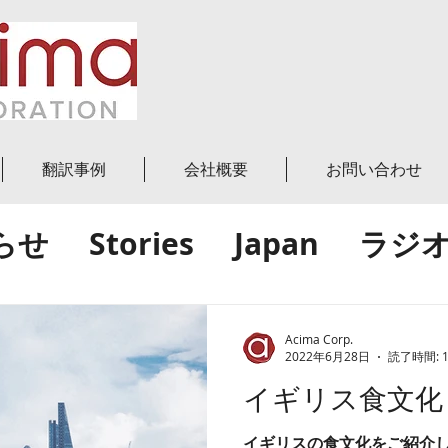
翻訳事例
会社概要
お問い合わせ
らせ
Stories
Japan
ラジ
グ投稿
World
世界
日本
Acima Corp.
2022年6月28日
読了時間: 
イギリス食文化
績
イギリスの食文化をご紹介